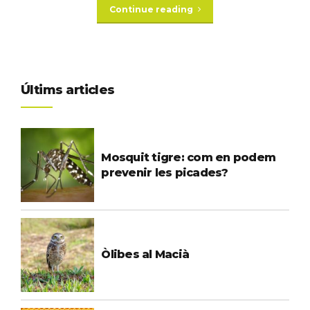
Continue reading
Últims articles
Mosquit tigre: com en podem
prevenir les picades?
Òlibes al Macià