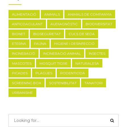
ALIMENTACIÓ
ANIMALS
ANIMALS DE COMPANYIA
ANTICOAGULANT
AUDIAGNÒSTIC
BIODIVERSITAT
BIONET
BIOSEGURETAT
CUCS DE SEDA
ETERNA
FAUNA
HIGIENE I DESINFECCIÓ
INCINERACIÓ
INCINERACIÓ ANIMAL
INSECTES
MASCOTES
MOSQUIT TIGRE
NATURALESA
PICADES
PLAGUES
RODENTICIDA
SCREENING BOX
SOSTENIBILITAT
TANATORI
URBANISME