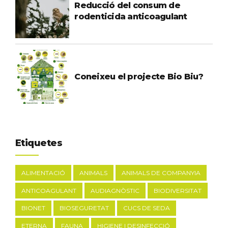
Reducció del consum de
rodenticida anticoagulant
Coneixeu el projecte Bio Biu?
Etiquetes
ALIMENTACIÓ
ANIMALS
ANIMALS DE COMPANYIA
ANTICOAGULANT
AUDIAGNÒSTIC
BIODIVERSITAT
BIONET
BIOSEGURETAT
CUCS DE SEDA
ETERNA
FAUNA
HIGIENE I DESINFECCIÓ