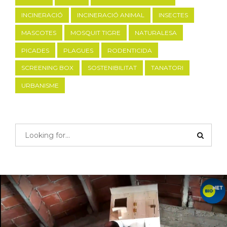
INCINERACIÓ
INCINERACIÓ ANIMAL
INSECTES
MASCOTES
MOSQUIT TIGRE
NATURALESA
PICADES
PLAGUES
RODENTICIDA
SCREENING BOX
SOSTENIBILITAT
TANATORI
URBANISME